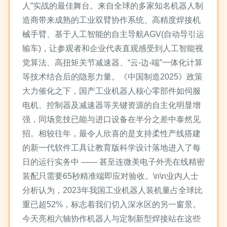
人”实战的最佳舞台。来自全球的多家知名机器人制
造商带来成熟的工业双臂协作系统、高精度焊接机
械手臂、基于人工智能的自主导航AGV(自动导引运
输车)，让参观者和企业代表直观感受到人工智能视
觉算法、高扭矩关节减速器、“云-边-端”一体化计算
等技术结合后的隐形力量。《中国制造2025》政策
大力催化之下，国产工业机器人核心零部件如伺服
电机、控制器及减速器等关键资源的自主化明显增
强，同场竞技已能与进口设备在半分之差中泰然见
招。相较往年，最令人欣喜的是支持柔性产线搭建
的新一代软件工具让教育版科学设计落地进入了每
日的运行实务中 —— 甚至连微美电子外壳在线精密
装配只需要65秒精准端即应对验收。\n\n业内人士
分析认为，2023年我国工业机器人装机量占全球比
重已超52%，标志着我们切入深水区的另一窗景。
今天亮相六轴协作机器人与定制新型焊接站在这些